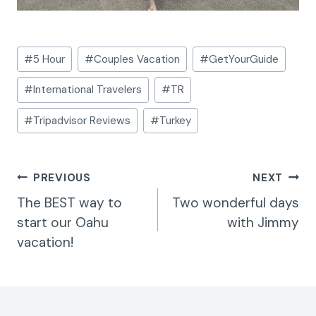
Post
#
5 Hour
#
Couples Vacation
#
GetYourGuide
Tags:
#
International Travelers
#
TR
#
Tripadvisor Reviews
#
Turkey
Post
PREVIOUS
NEXT
Navigation
The BEST way to
Two wonderful days
start our Oahu
with Jimmy
vacation!